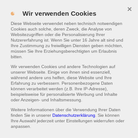
×
Suppen
Menü
Wir verwenden Cookies
Diese Webseite verwendet neben technisch notwendigen
WARENKORB
|
2,00 €
Cookies auch solche, deren Zweck, die Analyse von
Websitezugriffen oder die Personalisierung Ihrer
Nutzererfahrung ist. Wenn Sie unter 16 Jahre alt sind und
Ihre Zustimmung zu freiwilligen Diensten geben möchten,
müssen Sie Ihre Erziehungsberechtigten um Erlaubnis
bitten.
Wir verwenden Cookies und andere Technologien auf
unserer Webseite. Einige von ihnen sind essenziell,
während andere uns helfen, diese Website und Ihre
Erfahrung zu verbessern. Personenbezogene Daten
können verarbeitet werden (z.B. Ihre IP-Adresse),
beispielsweise für personalisierte Werbung und Inhalte
oder Anzeigen- und Inhaltsmessung.
Weitere Informationen über die Verwendung Ihrer Daten
Lachs Suppe
finden Sie in unserer
Datenschutzerklärung
. Sie können
mit Sojabohnenbrühe, Lachs, Seetang, Reis & Frühlingszwiebeln
Ihre Auswahl jederzeit unter
Einstellungen
widerrufen oder
anpassen.
5,10 €