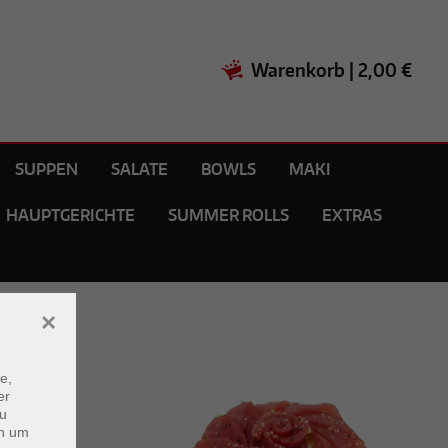
Warenkorb
|
2,00 €
SUPPEN
SALATE
BOWLS
MAKI
HAUPTGERICHTE
SUMMER ROLLS
EXTRAS
×
e,
er
zu
en um