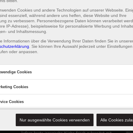
nis bitten.
rwenden Cookies und andere Technologien auf unserer Webseite. Eini
sind essenziell, während andere uns helfen, diese Website und Ihre
rung zu verbessern. Personenbezogene Daten können verarbeitet wer
Ihre IP-Adresse), beispielsweise für personalisierte Werbung und Inhalt
gen- und Inhaltsmessung.
e Informationen über die Verwendung Ihrer Daten finden Sie in unsere
schutzerklärung
. Sie können Ihre Auswahl jederzeit unter
Einstellungen
ufen oder anpassen.
Sashimi Sake
Thunfisch
twendige Cookies
10 Scheiben
17,50 €
rketing Cookies
endige Cookies
dige Cookies ermöglichen grundlegende Funktionen und sind für die
vice Cookies
Marketing Cookies
dfreie Funktion der Website erforderlich.
An
Marketing
Cookies
Wir verwenden Cookies, um personalisierte Inhalte un
Sushikoo
Qu
Service Cookies
personalisierte Anzeigen auszuspielen, Funktionen für
An
Nur ausgewählte Cookies verwenden
Alle Cookies zul
Service
soziale Medien anbieten zu können und die Zugriffe au
Cookies
ist Ihr Lieferservice in Berlin und Umgebung. Wir
Bei
Service Cookies ermöglichen uns, Geschwindigkeit un
unsere Website zu analysieren. Außerdem geben wir