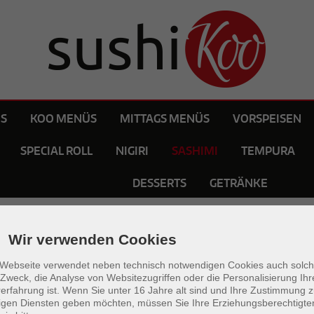
S
KOO MENÜS
MITTAGS MENÜS
VORSPEISEN
SPECIAL ROLL
NIGIRI
SASHIMI
TEMPURA
DESSERTS
GETRÄNKE
Sashimi
Wir verwenden Cookies
 Webseite verwendet neben technisch notwendigen Cookies auch solch
Zweck, die Analyse von Websitezugriffen oder die Personalisierung Ihr
erfahrung ist. Wenn Sie unter 16 Jahre alt sind und Ihre Zustimmung 
lligen Diensten geben möchten, müssen Sie Ihre Erziehungsberechtigt