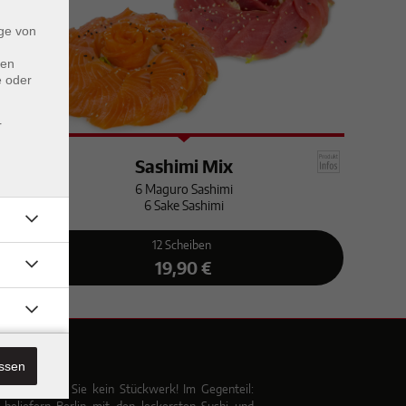
ge von
den
e oder
r
Sashimi Mix
6 Maguro Sashimi
6 Sake Sashimi
12 Scheiben
19,90 €
d
alität
assen
f
 uns erhalten Sie kein Stückwerk! Im Gegenteil:
d