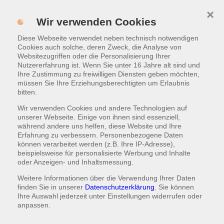
×
Menü
Wir verwenden Cookies
Diese Webseite verwendet neben technisch notwendigen
WARENKORB
|
0,00 €
Cookies auch solche, deren Zweck, die Analyse von
Websitezugriffen oder die Personalisierung Ihrer
Nutzererfahrung ist. Wenn Sie unter 16 Jahre alt sind und
Hauptgerichte
Ihre Zustimmung zu freiwilligen Diensten geben möchten,
müssen Sie Ihre Erziehungsberechtigten um Erlaubnis
bitten.
Alle Gerichte in dieser Kategorie können nur von 11
Uhr bis 22:45 Uhr geliefert werden.
Wir verwenden Cookies und andere Technologien auf
Alle Gerichte werden mit Gemüse, einer Zutat nach
unserer Webseite. Einige von ihnen sind essenziell,
Wahl und glutenfrei zubereitet.
während andere uns helfen, diese Website und Ihre
Erfahrung zu verbessern. Personenbezogene Daten
können verarbeitet werden (z.B. Ihre IP-Adresse),
beispielsweise für personalisierte Werbung und Inhalte
oder Anzeigen- und Inhaltsmessung.
Eierreis
Weitere Informationen über die Verwendung Ihrer Daten
finden Sie in unserer
Datenschutzerklärung
. Sie können
9,90 €
Ihre Auswahl jederzeit unter
Einstellungen
widerrufen oder
anpassen.